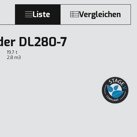
Liste
Vergleichen
der DL280-7
19.7 t
2.8 m3