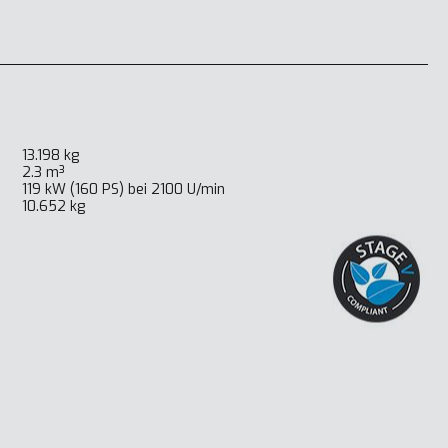
13.198 kg
2.3 m³
119 kW (160 PS) bei 2100 U/min
10.652 kg