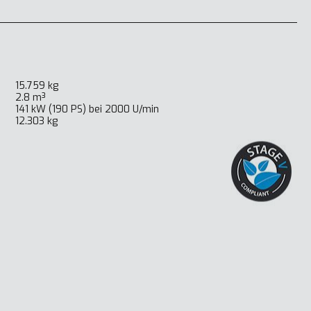
15.759 kg
2.8 m³
141 kW (190 PS) bei 2000 U/min
12.303 kg