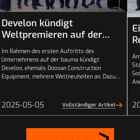
Develon kündigt
E
Weltpremieren auf der
R
bauma 2025 an
Im Rahmen des ersten Auftritts des
Am 
Unternehmens auf der bauma kündigt
St
Develon, ehemals Doosan Construction
Son
Equipment, mehrere Weltneuheiten an. Dazu
An
gehören die Premiere der nächsten Generation
De
der „-9“-Raupenbagger sowie Real...
Reg
2025-05-05
2
Vollständiger Artikel