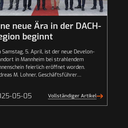
ine neue Ära in der DACH-
egion beginnt
Samstag, 5. April, ist der neue Develon-
andort in Mannheim bei strahlendem
nenschein feierlich eröffnet worden.
dreas M. Lohner, Geschäftsführer
utschland und Vertriebsleiter für die DACH-
ion, hatte den roten Teppich...
025-05-05
Vollständiger Artikel