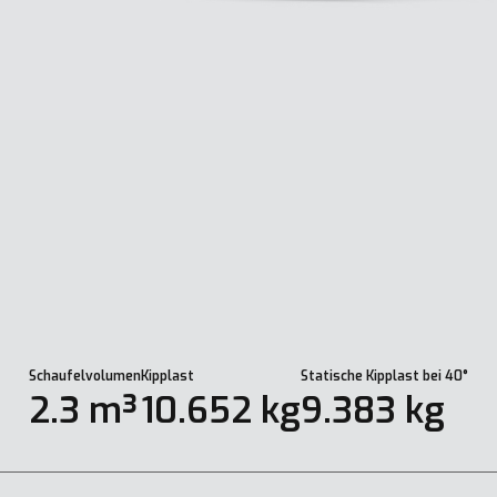
Schaufelvolumen
Kipplast
Statische Kipplast bei 40°
2.3 m³
10.652 kg
9.383 kg