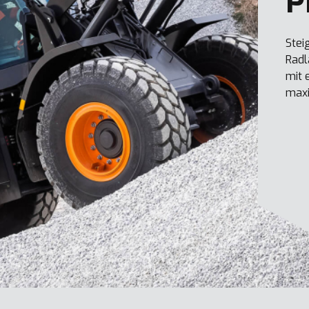
P
Stei
Radl
mit 
maxi