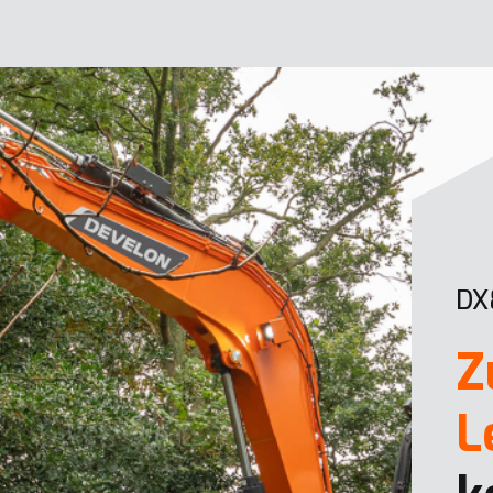
DX
Z
L