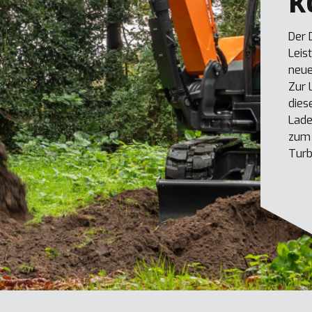
k
Der 
Leis
neue
Zur 
dies
Lade
zum 
Turb