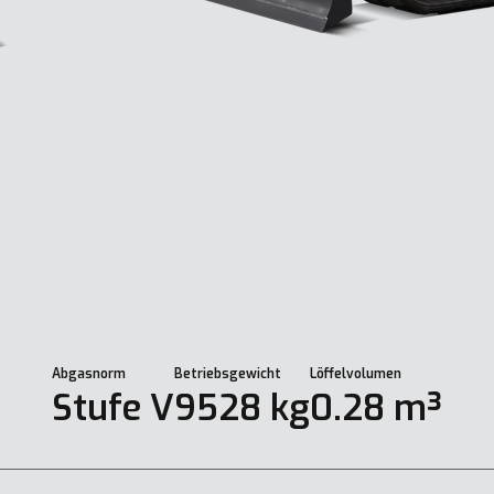
Abgasnorm
Betriebsgewicht
Löffelvolumen
Stufe V
9528 kg
0.28 m³