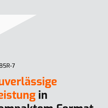
85R-7
uverlässige
eistung
in