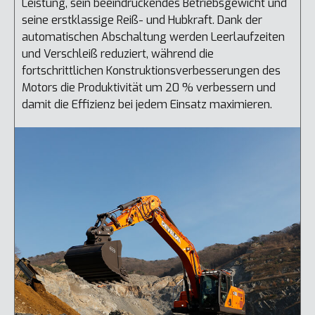
Leistung, sein beeindruckendes Betriebsgewicht und
k
seine erstklassige Reiß- und Hubkraft. Dank der
H
automatischen Abschaltung werden Leerlaufzeiten
N
und Verschleiß reduziert, während die
A
fortschrittlichen Konstruktionsverbesserungen des
s
Motors die Produktivität um 20 % verbessern und
O
damit die Effizienz bei jedem Einsatz maximieren.
B
d
S
i
M
u
w
r