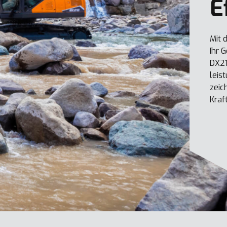
E
Mit 
Ihr 
DX21
leis
zeic
Kraf