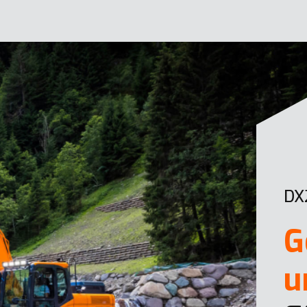
DX
G
u