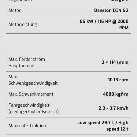
Motor
Develon D34 G2
86 kW / 115 HP @ 2000
Motorleistung
RPM
Max. Förderstrom
2 × 114 l/min
Hauptpumpe
Max.
10.13 rpm
Schwenkgeschwindigkeit
Max. Schwenkmoment
4888 kgf·m
Fahrgeschwindigkeit
2.3 - 3.7 km/h
(niedriger/hoher Bereich)
Low speed 29.7 t / High
Maximale Traktion
speed 12 t