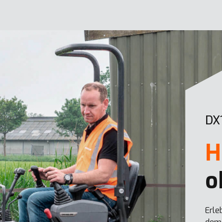
DX
H
o
Erle