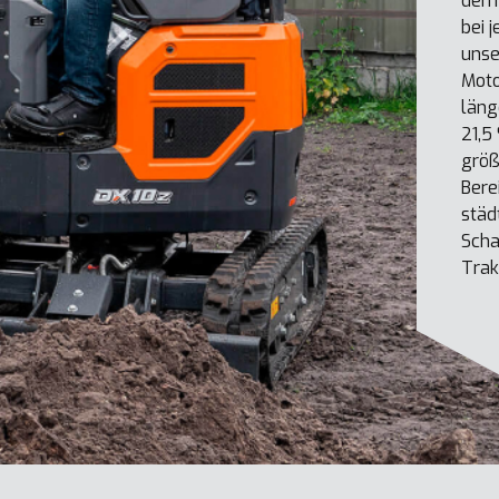
dem 
bei j
unse
Moto
läng
21,5
größ
Bere
städ
Scha
Trak